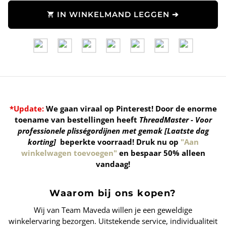
IN WINKELMAND LEGGEN ➔
shopping_cart
*Update:
We gaan viraal op Pinterest! Door de enorme
toename van bestellingen heeft
ThreadMaster - Voor
professionele plisségordijnen met gemak [Laatste dag
korting]
beperkte voorraad!
Druk nu op
"Aan
winkelwagen toevoegen"
en bespaar 50% alleen
vandaag!
Waarom bij ons kopen?
Wij van Team Maveda willen je een geweldige
winkelervaring bezorgen. Uitstekende service, individualiteit