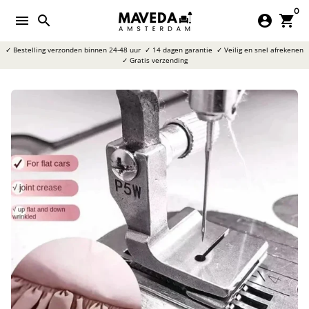
Meteen
0
menu
search
account_circle
shopping_cart
naar
de
✓ Bestelling verzonden binnen 24-48 uur
✓ 14 dagen garantie
✓ Veilig en snel afrekenen
content
✓ Gratis verzending