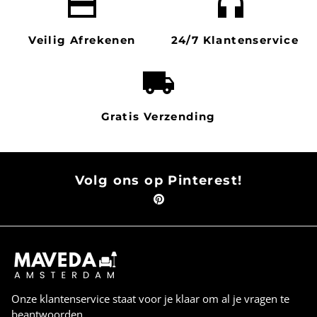
payment
headset mic
Veilig Afrekenen
24/7 Klantenservice
local_shipping
Gratis Verzending
Volg ons op Pinterest!
Onze klantenservice staat voor je klaar om al je vragen te
beantwoorden.