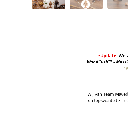
*Update:
We g
WoodCush™ - Massief
"
Wij van Team Maveda 
en topkwaliteit zijn