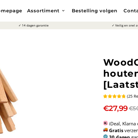
omepage
Assortiment
Bestelling volgen
Cont
keyboard_arrow_down
✓ 14 dagen garantie
✓ Veilig en snel 
WoodC
houten
[Laats
(
25
Re
€27,99
€5
iDeal, Klarna 
Gratis
verzen
30 dagen
gar