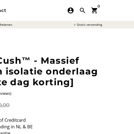
0
account_circle
search
shopping_cart
act
afrekenen
✓ Gratis verzending
ush™ - Massief
 isolatie onderlaag
te dag korting]
views
)
0,00
of Creditcard
ding in NL & BE
antie