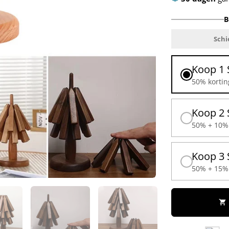
B
Schi
Koop 1 
50% kortin
Koop 2 
50% + 10% 
Koop 3 
50% + 15% 
shopping_cart