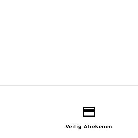
payment
Veilig Afrekenen