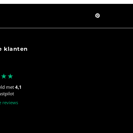
 klanten
★★★
eld met
4,1
stpilot
e reviews