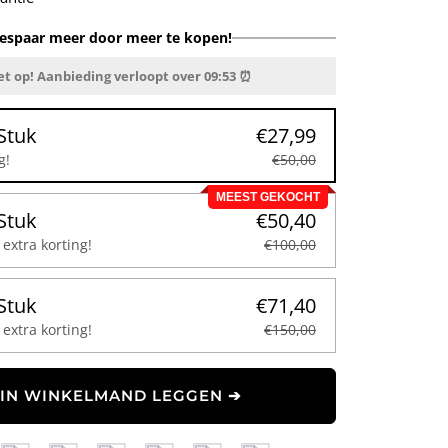
espaar meer door meer te kopen!
et op! Aanbieding verloopt over
09:52
⏰
Stuk
€27,99
g!
€50,00
MEEST GEKOCHT
Stuk
€50,40
extra korting!
€100,00
Stuk
€71,40
extra korting!
€150,00
IN WINKELMAND LEGGEN ➔