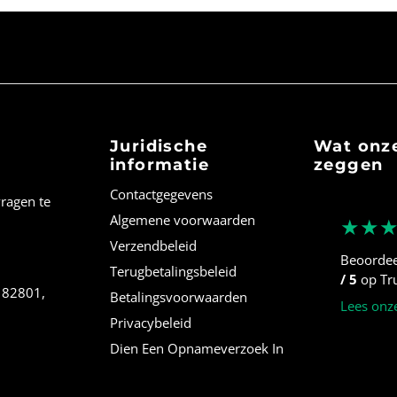
Juridische
Wat onze
informatie
zeggen
Contactgegevens
vragen te
Algemene voorwaarden
★★
Verzendbeleid
Beoorde
Terugbetalingsbeleid
/ 5
op Tru
, 82801,
Betalingsvoorwaarden
Lees onz
Privacybeleid
Dien Een Opnameverzoek In