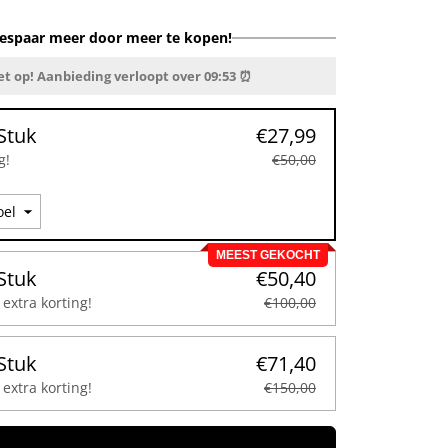
espaar meer door meer te kopen!
et op! Aanbieding verloopt over
09:52
⏰
Stuk
€27,99
g!
€50,00
MEEST GEKOCHT
Stuk
€50,40
extra korting!
€100,00
Stuk
€71,40
extra korting!
€150,00