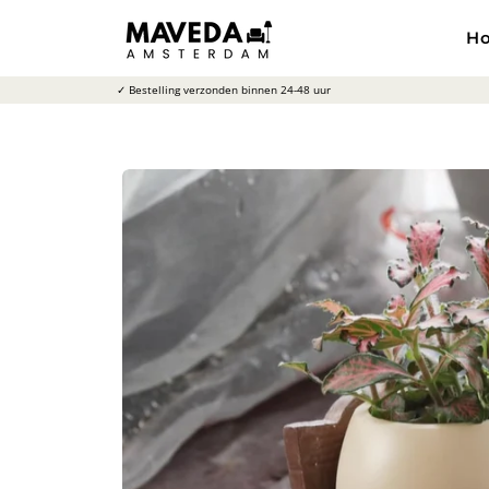
Meteen
naar
H
de
content
✓ Bestelling verzonden binnen 24-48 uur