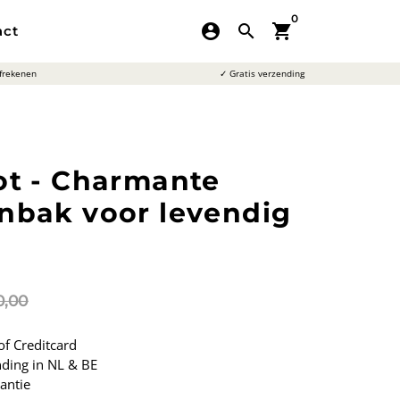
0
account_circle
search
shopping_cart
act
afrekenen
✓ Gratis verzending
ot - Charmante
nbak voor levendig
0,00
of Creditcard
ding in NL & BE
antie