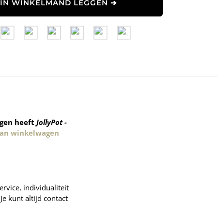
IN WINKELMAND LEGGEN ➔
ngen heeft
JollyPot -
an winkelwagen
vice, individualiteit
e kunt altijd contact