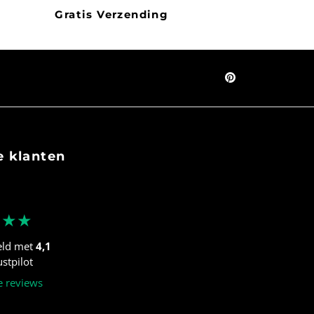
Gratis Verzending
 klanten
★★★
eld met
4,1
stpilot
e reviews