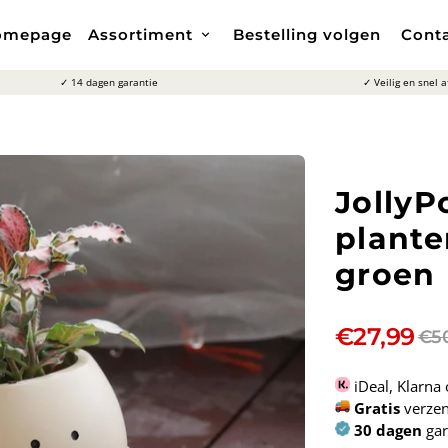
omepage
Assortiment
Bestelling volgen
Cont
keyboard_arrow_down
✓ 14 dagen garantie
✓ Veilig en snel 
JollyP
plante
groen
€27,99
€5
iDeal, Klarna 
Gratis
verzen
30 dagen
gar