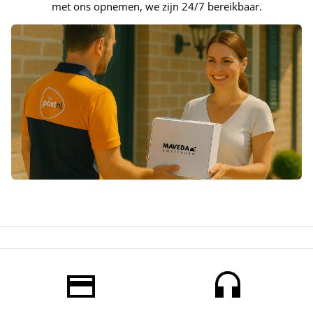
met ons opnemen, we zijn 24/7 bereikbaar.
payment
headset mic